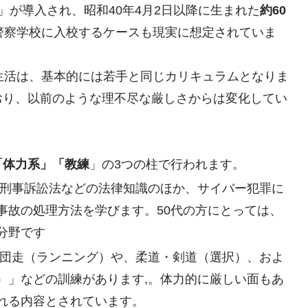
」が導入され、昭和40年4月2日以降に生まれた
約60
警察学校に入校するケースも現実に想定されていま
生活は、基本的には若手と同じカリキュラムとなりま
おり、以前のような理不尽な厳しさからは変化してい
「体力系」「教練
」の3つの柱で行われます。
刑事訴訟法などの法律知識のほか、サイバー犯罪に
事故の処理方法を学びます
。50代の方にとっては、
分野です
団走（ランニング）や、柔道・剣道（選択）、およ
）」などの訓練があります
,
。体力的に厳しい面もあ
れる内容とされています
。