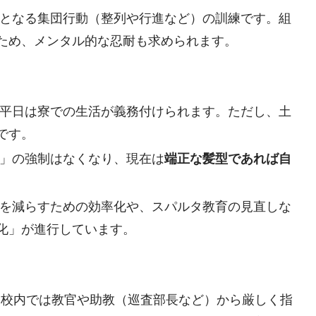
となる集団行動（整列や行進など）の訓練です
。組
ため、メンタル的な忍耐も求められます
。
平日は寮での生活が義務付けられます
。ただし、土
です
。
」の強制はなくなり、現在は
端正な髪型であれば自
を減らすための効率化や、スパルタ教育の見直しな
化」が進行しています
。
学校内では教官や助教（巡査部長など）から厳しく指