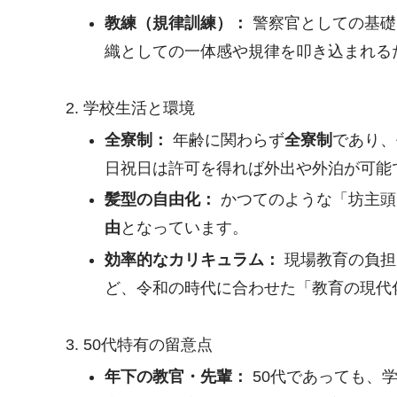
教練（規律訓練）：
警察官としての基礎
織としての一体感や規律を叩き込まれる
2. 学校生活と環境
全寮制：
年齢に関わらず
全寮制
であり、
日祝日は許可を得れば外出や外泊が可能
髪型の自由化：
かつてのような「坊主頭
由
となっています
。
効率的なカリキュラム：
現場教育の負担
ど、令和の時代に合わせた「教育の現代
3. 50代特有の留意点
年下の教官・先輩：
50代であっても、