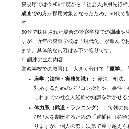
警視庁では令和8年度から「社会人採用先行枠
歳までの方
が採用対象となったため、50代で
す
。
50代で採用された場合の警察学校での訓練や
すが、近年の警察学校は「現代化」が進んで
ます
。具体的な内容は以下の通りです。
1. 訓練の主な内容
警察学校での教育は、大きく分けて「
座学」
座学（法律・実務知識）：
憲法、刑法、
対応するためのパソコン操作や、事件・
これまでの社会人経験や知識を活かせる
体力系（武道・ランニング）：
毎朝の集
び犯人を制圧するための「逮捕術（必須
りますが、個人の努力次第で乗り越えら