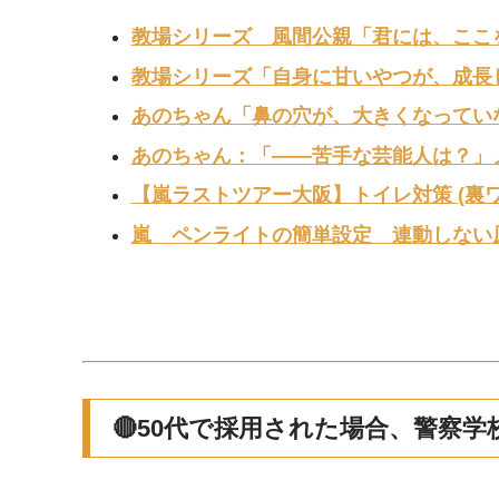
教場シリーズ 風間公親「君には、ここ
教場シリーズ「自身に甘いやつが、成長
あのちゃん「鼻の穴が、大きくなってい
あのちゃん：「——苦手な芸能人は？」
【嵐ラストツアー大阪】トイレ対策 (裏
嵐 ペンライトの簡単設定 連動しない
🔴50代で採用された場合、警察