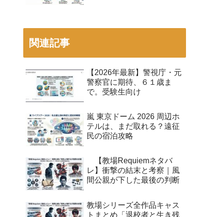
関連記事
【2026年最新】警視庁・元
警察官に期待、６１歳ま
で。受験生向け
嵐 東京ドーム 2026 周辺ホ
テルは、まだ取れる？遠征
民の宿泊攻略
【教場Requiemネタバ
レ】衝撃の結末と考察｜風
間公親が下した最後の判断
教場シリーズ全作品キャス
トまとめ「退校者と生き残