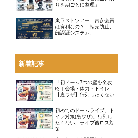
りを期ごとに整理」
嵐ラストツアー、古参会員
は有利なの？ 転売防止、
顔認証システム、
新着記事
「初ドーム7つの壁を全攻
略｜会場・体力・トイレ
【裏ワザ】行列したくない
初めてのドームライブ、ト
イレ対策(裏ワザ)。行列し
たくない、ライブ後ロス対
策