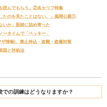
を読んでもらう」②名セリフ特集
したのを見たことはない。」風間公親①
ないか」医師に詰め寄った
ノータイムで「ベッキー
」
ワザ情報)、禁止持込・盗難・盗撮対策
原因と対処法
学校での訓練はどうなりますか？