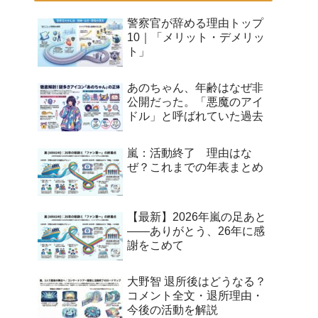
警察官が辞める理由トップ
10｜「メリット・デメリッ
ト」
あのちゃん、年齢はなぜ非
公開だった。「悪魔のアイ
ドル」と呼ばれていた過去
嵐：活動終了 理由はな
ぜ？これまでの年表まとめ
【最新】2026年嵐の足あと
——ありがとう、26年に感
謝をこめて
大野智 退所後はどうなる？
コメント全文・退所理由・
今後の活動を解説