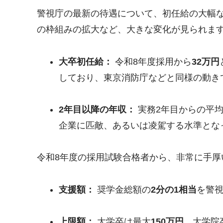
警視庁の最新の待遇について、初任給の大幅
の枠組みの拡大など、大きな変化が見られま
大卒初任給：
令和8年度採用から
32万円
しており、東京消防庁などと同様の動き
2年目以降の年収：
実務2年目からの平
企業に匹敵、あるいは凌駕する水準とな
令和8年度の採用試験合格者から、非常に手厚
支援額：
奨学金総額の
2分の1相当
を警
上限額：
大学卒は最大
150万円
、大学院