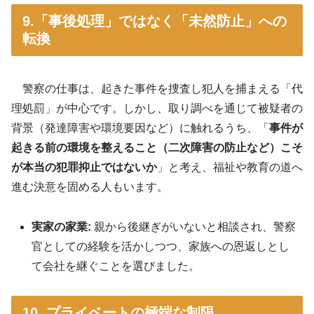
9.「事後処理」ではなく「未然防止」への
転換
警察の仕事は、起きた事件を捜査し犯人を捕まえる「代
理処罰」が中心です
。しかし、取り調べを通じて被疑者の
背景（発達障害や環境要因など）に触れるうち、「
事件が
起きる前の環境を整えること（二次障害の防止など）こそ
が本当の犯罪抑止ではないか
」と考え、福祉や教育の道へ
進む決意を固める人もいます
。
実家の家業:
親から後継ぎがいないと相談され、警察
官としての経験を活かしつつ、家族への恩返しとし
て会社を継ぐことを選びました
。
10. プライベートの極端な制限