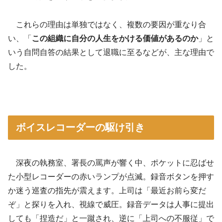
これらの理由は単独ではなく、複数の要因が重なり合
い、「
この組織に自分の人生をかける価値があるのか
」と
いう自問自答の結果として退職に至るなどが、主な理由で
した
。
ボイスレコーダーの駆け引き
深夜の執務室、署長の罵声が響く中、ポケットに忍ばせ
た小型レコーダーの赤いランプが点滅。録音ボタンを押す
か迷う巡査の指先が震えます。上司は「最近お前ら変だ
ぞ」と探りを入れ、視線で威圧。録音データは人事に提出
しても「捏造だ」と一蹴され、逆に「上司への不服従」で