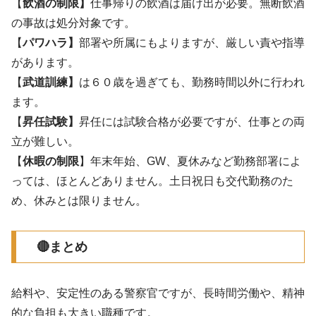
【
飲酒の制限】
仕事帰りの飲酒は届け出が必要。無断飲酒
の事故は処分対象です。
【
パワハラ】
部署や所属にもよりますが、厳しい責や指導
があります。
【
武道訓練】
は６０歳を過ぎても、勤務時間以外に行われ
ます。
【
昇任試験】
昇任には試験合格が必要ですが、仕事との両
立が難しい。
【
休暇の制限
】年末年始、GW、夏休みなど勤務部署によ
っては、ほとんどありません。土日祝日も交代勤務のた
め、休みとは限りません。
🔴まとめ
給料や、安定性のある警察官ですが、長時間労働や、精神
的な負担も大きい職種です。