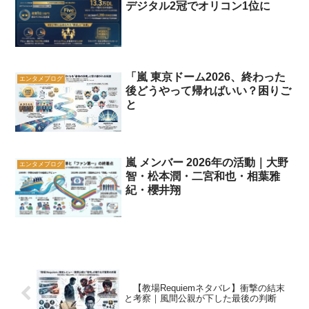
デジタル2冠でオリコン1位に
「嵐 東京ドーム2026、終わった
エンタメブログ
後どうやって帰ればいい？困りご
と
嵐 メンバー 2026年の活動｜大野
エンタメブログ
智・松本潤・二宮和也・相葉雅
紀・櫻井翔
【教場Requiemネタバレ】衝撃の結末
と考察｜風間公親が下した最後の判断