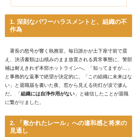
1. 深刻なパワーハラスメントと、組織の不
作為
署長の怒号が響く執務室。毎日誰かが土下座寸前で震
え、決済書類は山積みのまま放置される異常事態に、警部
補は耐えきれず本部ホットラインへ。「知ってますが…」
と事務的な返事で絶望が決定的に。「この組織に未来はな
い」と退職届を書いた夜、窓から見える街灯が涙で滲ん
だ。
「
組織には自浄作用がない
」と確信したことが退職
に繋がりました
。
2. 「敷かれたレール」への違和感と将来の
見通し