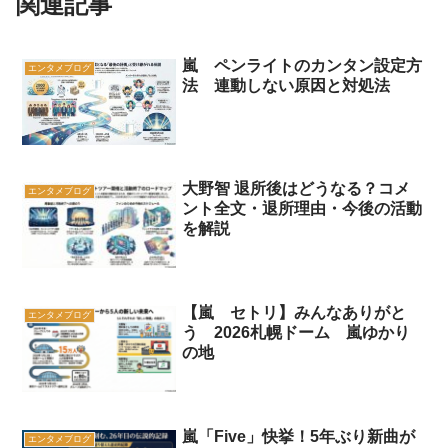
関連記事
嵐 ペンライトのカンタン設定方
エンタメブログ
法 連動しない原因と対処法
大野智 退所後はどうなる？コメ
エンタメブログ
ント全文・退所理由・今後の活動
を解説
【嵐 セトリ】みんなありがと
エンタメブログ
う 2026札幌ドーム 嵐ゆかり
の地
嵐「Five」快挙！5年ぶり新曲が
エンタメブログ