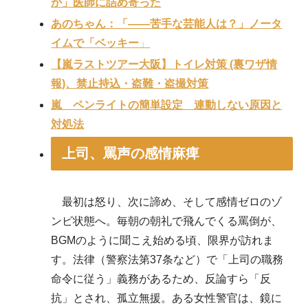
か」医師に詰め寄った
あのちゃん：「——苦手な芸能人は？」ノータ
イムで「ベッキー
」
【嵐ラストツアー大阪】トイレ対策 (裏ワザ情
報)、禁止持込・盗難・盗撮対策
嵐 ペンライトの簡単設定 連動しない原因と
対処法
上司、罵声の感情麻痺
最初は怒り、次に諦め、そして感情ゼロのゾ
ンビ状態へ。毎朝の朝礼で飛んでくる罵倒が、
BGMのように聞こえ始める頃、限界が訪れま
す。法律（警察法第37条など）で「上司の職務
命令に従う」義務があるため、反論すら「反
抗」とされ、孤立無援。ある女性警官は、鏡に