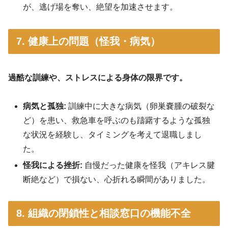
が、逃げ場を奪い、絶望を加速させます。
7. 健康上の問題（怪我・病気）
過酷な訓練や、ストレスによる身体の限界です。
病気と孤独:
訓練中に大きな病気（卵巣嚢腫の破裂な
ど）を患い、救急車を呼ぶのも躊躇するような孤独
な状況を経験し、タイミングを考えて退職しまし
た
。
怪我による挫折:
自慢だった健康を怪我（アキレス腱
断絶など）で損ない、心折れる瞬間がありました
。
8. 組織の閉鎖性と相談窓口の機能不全