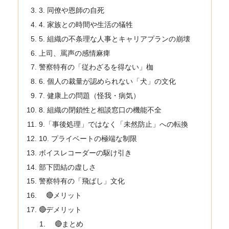
3. 同僚や恩師の自死
4. 家族との時間や生活の犠牲
5. 組織の不条理な人事とキャリアプランの崩壊
上司、罵声の感情麻痺
警察特有の「従わざるを得ない」枷
6. 個人の裁量が認められない「犬」の文化
7. 健康上の問題（怪我・病気）
8. 組織の閉鎖性と相談窓口の機能不全
9.「事後処理」ではなく「未然防止」への転換
10. プライベートの極端な制限
ボイスレコーダーの駆け引き
部下団結の虚しさ
警察特有の「飛ばし」文化
🔴メリット
🔴デメリット
🔴まとめ