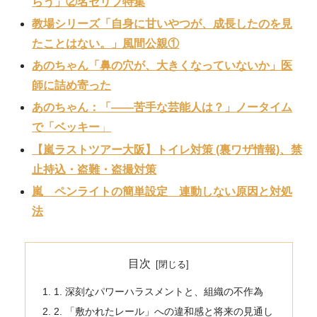
らう」②名セリフ特集
教場シリーズ「自身に甘いやつが、成長したのを見
たことはない。」風間公親①
あのちゃん「鼻の穴が、大きくなっていないか」医
師に詰め寄った
あのちゃん：「——苦手な芸能人は？」ノータイム
で「ベッキー
」
【嵐ラストツアー大阪】トイレ対策 (裏ワザ情報)、禁
止持込・盗難・盗撮対策
嵐 ペンライトの簡単設定 連動しない原因と対処
法
目次
1. 深刻なパワーハラスメントと、組織の不作為
2. 「敷かれたレール」への違和感と将来の見通し