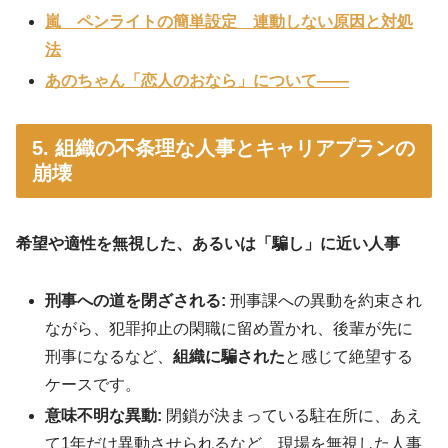
嵐 ペンライトの簡単設定 連動しない原因と対処
法
あのちゃん「恋人のおなら」について——
5. 組織の不条理な人事とキャリアプランの
崩壊
希望や適性を無視した、あるいは「騙し」に近い人事
刑事への道を閉ざされる:
刑事課への異動を約束され
ながら、犯罪抑止の閑職に留め置かれ、後輩が先に
刑事になるなど、
組織に騙された
と感じて絶望する
ケースです
。
意味不明な異動:
閉鎖が決まっている駐在所に、あえ
て1年だけ異動させられるなど、現場を無視した人事