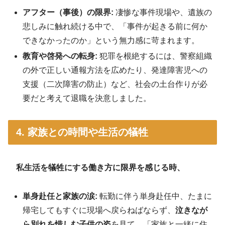
アフター（事後）の限界:
凄惨な事件現場や、遺族の
悲しみに触れ続ける中で、「事件が起きる前に何か
できなかったのか」という無力感に苛まれます
。
教育や啓発への転身:
犯罪を根絶するには、警察組織
の外で正しい通報方法を広めたり、発達障害児への
支援（二次障害の防止）など、社会の土台作りが必
要だと考えて退職を決意しました
。
4. 家族との時間や生活の犠牲
私生活を犠牲にする働き方に限界を感じる時、
単身赴任と家族の涙:
転勤に伴う単身赴任中、たまに
帰宅してもすぐに現場へ戻らねばならず、
泣きなが
ら別れを惜しむ子供の姿
を見て、「家族と一緒に住