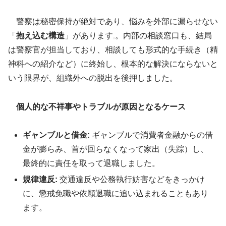
警察は秘密保持が絶対であり、悩みを外部に漏らせない
「
抱え込む構造
」があります
。内部の相談窓口も、結局
は警察官が担当しており、相談しても形式的な手続き（精
神科への紹介など）に終始し、根本的な解決にならないと
いう限界が、組織外への脱出を後押しました。
個人的な不祥事やトラブルが原因となるケース
ギャンブルと借金:
ギャンブルで消費者金融からの借
金が膨らみ、首が回らなくなって家出（失踪）し、
最終的に責任を取って退職しました
。
規律違反:
交通違反や公務執行妨害などをきっかけ
に、懲戒免職や依願退職に追い込まれることもあり
ます
。