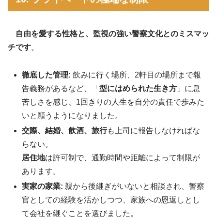
自由を愛する性格と、監視の強い警察文化とのミスマッ
チです
。
徹底した管理:
飲みに行く場所、2軒目の場所まで報
告義務があるなど、「
型にはめられた生き方
」に息
苦しさを感じ、1回きりの人生を自分の責任で歩みた
いと願うようになりました
。
交際、結婚、飲酒、旅行
も上司に報告しなければな
らない。
居住地
は許可制で、通勤時間や距離によって制限が
あります。
実家の家業:
親から後継ぎがいないと相談され、警察
官としての経験を活かしつつ、家族への恩返しとし
て会社を継ぐことを選びました
。