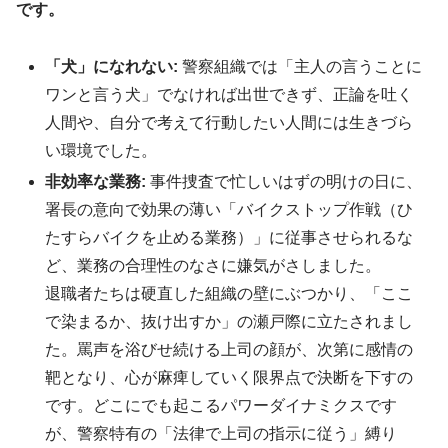
です。
「犬」になれない:
警察組織では「主人の言うことに
ワンと言う犬」でなければ出世できず、正論を吐く
人間や、自分で考えて行動したい人間には生きづら
い環境でした
。
非効率な業務:
事件捜査で忙しいはずの明けの日に、
署長の意向で効果の薄い「バイクストップ作戦（ひ
たすらバイクを止める業務）」に従事させられるな
ど、業務の合理性のなさに嫌気がさしました
。
退職者たちは硬直した組織の壁にぶつかり、「ここ
で染まるか、抜け出すか」の瀬戸際に立たされまし
た。罵声を浴びせ続ける上司の顔が、次第に感情の
靶となり、心が麻痺していく限界点で決断を下すの
です。どこにでも起こるパワーダイナミクスです
が、警察特有の「法律で上司の指示に従う」縛り