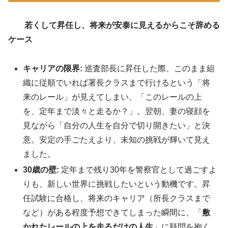
若くして昇任し、将来が安泰に見えるからこそ辞める
ケース
キャリアの限界:
巡査部長に昇任した際、このまま組
織に従順でいれば署長クラスまで行けるという「将
来のレール」が見えてしまい、「このレールの上
を、定年まで淡々と走るか？」。翌朝、妻の寝顔を
見ながら「自分の人生を自分で切り開きたい」と決
意。安定の手ごたえより、未知の挑戦が輝いて見え
ました。
30歳の壁:
定年まで残り30年を警察官として過ごすよ
りも、新しい世界に挑戦したいという動機です
。昇
任試験に合格し、将来のキャリア（所長クラスまで
など）がある程度予想できてしまった瞬間に、「
敷
かれたレールの上を走るだけの人生
」に疑問を抱く