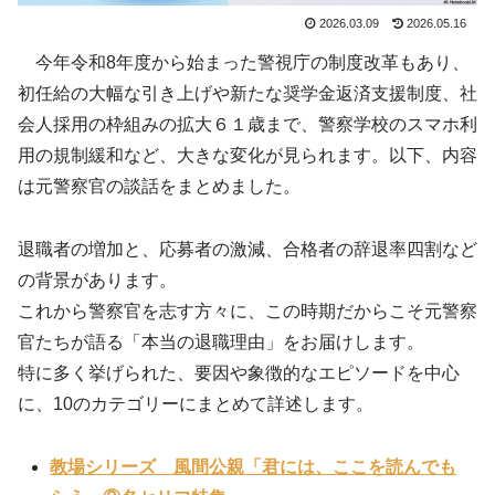
2026.03.09
2026.05.16
今年令和8年度から始まった警視庁の制度改革もあり、
初任給の大幅な引き上げや新たな奨学金返済支援制度、社
会人採用の枠組みの拡大６１歳まで、警察学校のスマホ利
用の規制緩和など、大きな変化が見られます。以下、内容
は元警察官の談話をまとめました。
退職者の増加と、応募者の激減、合格者の辞退率四割など
の背景があります。
これから警察官を志す方々に、この時期だからこそ元警察
官たちが語る「本当の退職理由」をお届けします。
特に多く挙げられた、要因や象徴的なエピソードを中心
に、10のカテゴリーにまとめて詳述します。
教場シリーズ 風間公親「君には、ここを読んでも