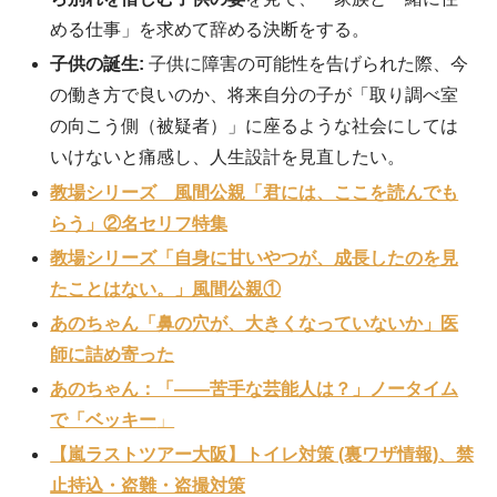
める仕事」を求めて辞める決断をする
。
子供の誕生:
子供に障害の可能性を告げられた際、今
の働き方で良いのか、将来自分の子が「取り調べ室
の向こう側（被疑者）」に座るような社会にしては
いけないと痛感し、人生設計を見直したい
。
教場シリーズ 風間公親「君には、ここを読んでも
らう」②名セリフ特集
教場シリーズ「自身に甘いやつが、成長したのを見
たことはない。」風間公親①
あのちゃん「鼻の穴が、大きくなっていないか」医
師に詰め寄った
あのちゃん：「——苦手な芸能人は？」ノータイム
で「ベッキー
」
【嵐ラストツアー大阪】トイレ対策 (裏ワザ情報)、禁
止持込・盗難・盗撮対策