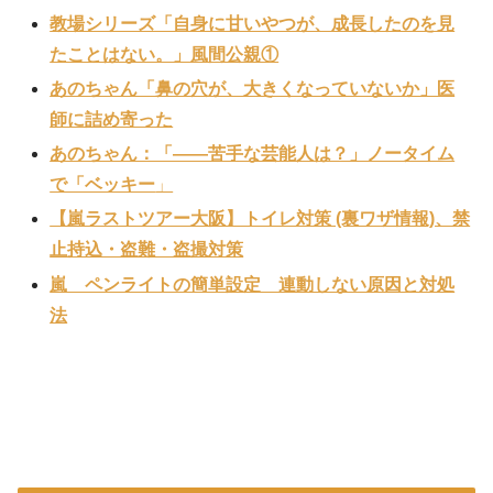
教場シリーズ「自身に甘いやつが、成長したのを見
たことはない。」風間公親①
あのちゃん「鼻の穴が、大きくなっていないか」医
師に詰め寄った
あのちゃん：「——苦手な芸能人は？」ノータイム
で「ベッキー
」
【嵐ラストツアー大阪】トイレ対策 (裏ワザ情報)、禁
止持込・盗難・盗撮対策
嵐 ペンライトの簡単設定 連動しない原因と対処
法