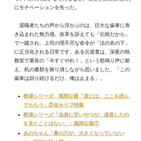
にモチベーションを失った
。
退職者たちの声から浮かぶのは、巨大な歯車に巻
き込まれた無力感。改革を訴えても「伝統だから」
で一蹴され、上司の理不尽な命令が「法の名の下」
に正当化される日常です。ある元巡査は、深夜の執
務室で署長の「今すぐやれ！」という怒鳴り声に耐
え、机の書類を握り潰しながら思いました。「この
歯車は回り続けるだけ。俺は止まる」。
教場シリーズ 風間公親「君には、ここを読ん
でもらう」②名セリフ特集
教場シリーズ「自身に甘いやつが、成長したの
を見たことはない。」風間公親①
あのちゃん「鼻の穴が、大きくなっていない