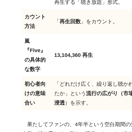
再生する「聴き放題」形式。
カウント
「
再生回数
」をカウント。
方法
嵐
『
Five
』
13,104,360 再生
の具体的
な数字
初心者向
「どれだけ広く、繰り返し聴か
けの意味
たか」という
流行の広がり（市
合い
浸透
）を示す。
果たしてファンの、4年半という空白期間の