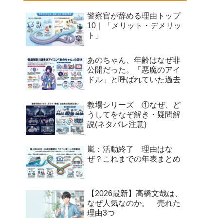
警察官が辞める理由トップ
10｜「メリット・デメリッ
ト」
あのちゃん、年齢はなぜ非
公開だった。「悪魔のアイ
ドル」と呼ばれていた過去
教場シリーズ ①なぜ、ど
うしてをなぞ解き・疑問解
説(ネタバレ注意)
嵐：活動終了 理由はな
ぜ？これまでの年表まとめ
【2026最新】高橋文哉は、
なぜ人気なのか。 売れた
理由3つ