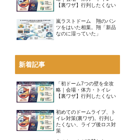
【裏ワザ】行列したくない
嵐ラストドーム 翔のパン
ツをはいた相葉。翔「新品
なのに湿っていた」
新着記事
「初ドーム7つの壁を全攻
略｜会場・体力・トイレ
【裏ワザ】行列したくない
初めてのドームライブ、ト
イレ対策(裏ワザ)。行列し
たくない、ライブ後ロス対
策