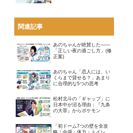
関連記事
あのちゃんが絶賛した——
「正しい夜の過ごし方」(修
正案)
あのちゃん「恋人には、い
くらまで貸せる？」あまり
に合理的な5つの思考
松村北斗の「ギャップ」に
日本中が沼る理由：『九条
の大罪』からポケモン
「初ドーム7つの壁を全攻
略｜会場・体力・トイレ