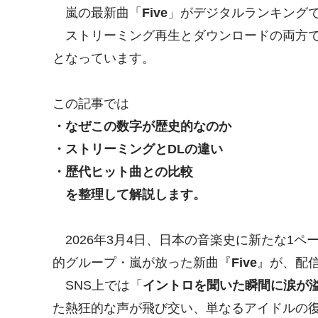
嵐の最新曲「
Five
」がデジタルランキングで
ストリーミング再生とダウンロードの両方で高
となっています。
この記事では
・なぜこの数字が歴史的なのか
・ストリーミングとDLの違い
・歴代ヒット曲との比較
を整理して解説します。
2026年3月4日、日本の音楽史に新たな1
的グループ・嵐が放った新曲『
Five
』が、配
SNS上では「
イントロを聞いた瞬間に涙が
た熱狂的な声が飛び交い、単なるアイドルの